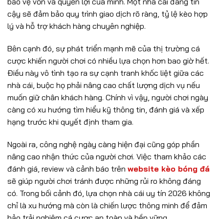
bảo vệ vốn và quyền lợi của mình. Một nhà cái đáng tin
cậy sẽ đảm bảo quy trình giao dịch rõ ràng, tỷ lệ kèo hợp
lý và hỗ trợ khách hàng chuyên nghiệp.
Bên cạnh đó, sự phát triển mạnh mẽ của thị trường cá
cược khiến người chơi có nhiều lựa chọn hơn bao giờ hết.
Điều này vô tình tạo ra sự cạnh tranh khốc liệt giữa các
nhà cái, buộc họ phải nâng cao chất lượng dịch vụ nếu
muốn giữ chân khách hàng. Chính vì vậy, người chơi ngày
càng có xu hướng tìm hiểu kỹ thông tin, đánh giá và xếp
hạng trước khi quyết định tham gia.
Ngoài ra, công nghệ ngày càng hiện đại cũng góp phần
nâng cao nhận thức của người chơi. Việc tham khảo các
đánh giá, review và cảnh báo trên
website kèo bóng đá
sẽ giúp người chơi tránh được những rủi ro không đáng
có. Trong bối cảnh đó, lựa chọn nhà cái uy tín 2026 không
chỉ là xu hướng mà còn là chiến lược thông minh để đảm
bảo trải nghiệm cá cược an toàn và bền vững.