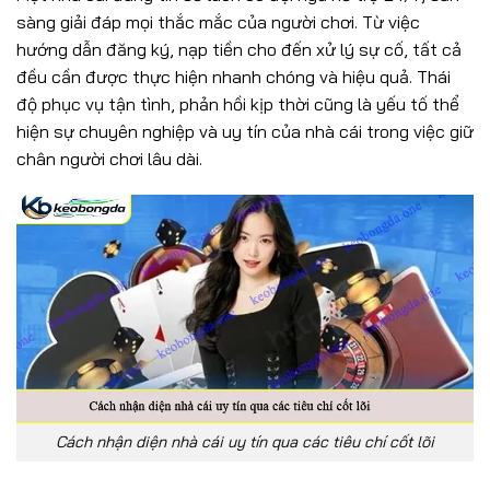
sàng giải đáp mọi thắc mắc của người chơi. Từ việc
hướng dẫn đăng ký, nạp tiền cho đến xử lý sự cố, tất cả
đều cần được thực hiện nhanh chóng và hiệu quả. Thái
độ phục vụ tận tình, phản hồi kịp thời cũng là yếu tố thể
hiện sự chuyên nghiệp và uy tín của nhà cái trong việc giữ
chân người chơi lâu dài.
Cách nhận diện nhà cái uy tín qua các tiêu chí cốt lõi