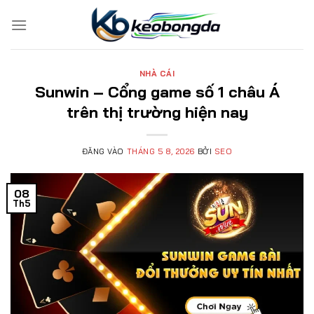
Bỏ
qua
nội
dung
NHÀ CÁI
Sunwin – Cổng game số 1 châu Á
trên thị trường hiện nay
ĐĂNG VÀO
THÁNG 5 8, 2026
BỞI
SEO
08
Th5