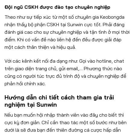
Đội ngũ CSKH được đào tạo chuyên nghiệp
Theo như sự tiếp xúc từ một số chuyên gia Keobongda
nhận thấy bộ phận CSKH tại Sunwin cực tốt. Phải đáng
đánh giá cao cho sự chuyên nghiệp và tận tình ở mọi thời
điểm. Khi có vấn đề nào liên hệ đến đều được giải đáp
một cách thân thiện và hiệu quả.
Với các kênh kết nối đa dạng như: Gọi vào hotline, chat
trên giao diện trang chủ, gửi email,… Phương thức nào
cũng có người túc trực đủ trình độ và chuyên nghiệp để
phản hồi chính xác.
Hướng dẫn chi tiết cách tham gia trải
nghiệm tại Sunwin
Nếu bạn muốn hội nhập thành viên vào đây cho biết thì
cực kỳ đơn giản. Chỉ cần thao tác một số bước như bên
dưới là sẽ đưa bạn đến thiên đường cá cược hấp dẫn