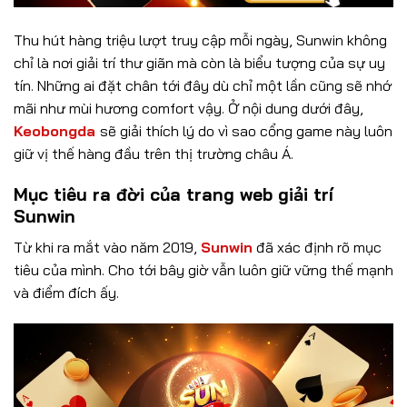
Thu hút hàng triệu lượt truy cập mỗi ngày, Sunwin không
chỉ là nơi giải trí thư giãn mà còn là biểu tượng của sự uy
tín. Những ai đặt chân tới đây dù chỉ một lần cũng sẽ nhớ
mãi như mùi hương comfort vậy. Ở nội dung dưới đây,
Keobongda
sẽ giải thích lý do vì sao cổng game này luôn
giữ vị thế hàng đầu trên thị trường châu Á.
Mục tiêu ra đời của trang web giải trí
Sunwin
Từ khi ra mắt vào năm 2019,
Sunwin
đã xác định rõ mục
tiêu của mình. Cho tới bây giờ vẫn luôn giữ vững thế mạnh
và điểm đích ấy.