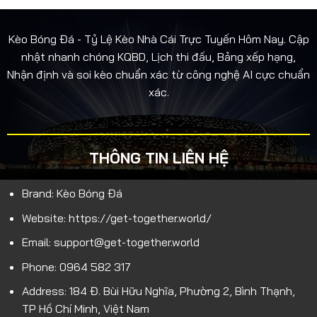
Ngoại
Qua
Hạng
Dây
Anh
Đen
Kèo Bóng Đá - Tỷ Lệ Kèo Nhà Cái Trực Tuyến Hôm Nay. Cập
Chuẩn
Cá
nhật nhanh chóng KQBD, Lịch thi đấu, Bảng xếp hạng,
Xác
Độ
Từ
Nhận định và soi kèo chuẩn xác từ công nghệ AI cực chuẩn
Cao
xác.
Thủ
THÔNG TIN LIÊN HỆ
Brand: Kèo Bóng Đá
Website: https://get-together.world/
Email:
support@get-together.world
Phone: 0964 582 317
Address: 184 Đ. Bùi Hữu Nghĩa, Phường 2, Bình Thạnh,
TP Hồ Chí Minh, Việt Nam