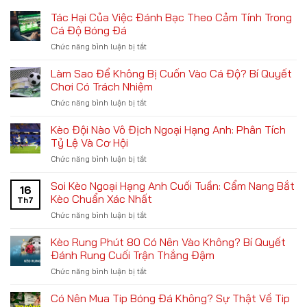
Tác Hại Của Việc Đánh Bạc Theo Cảm Tính Trong
Cá Độ Bóng Đá
Chức năng bình luận bị tắt
ở
Tác
Hại
Làm Sao Để Không Bị Cuốn Vào Cá Độ? Bí Quyết
Của
Chơi Có Trách Nhiệm
Việc
Chức năng bình luận bị tắt
ở
Đánh
Làm
Bạc
Sao
Kèo Đội Nào Vô Địch Ngoại Hạng Anh: Phân Tích
Theo
Để
Cảm
Tỷ Lệ Và Cơ Hội
Không
Tính
Chức năng bình luận bị tắt
ở
Bị
Trong
Kèo
Cuốn
Cá
Đội
Soi Kèo Ngoại Hạng Anh Cuối Tuần: Cẩm Nang Bắt
Vào
Độ
16
Nào
Cá
Kèo Chuẩn Xác Nhất
Bóng
Th7
Vô
Độ?
Đá
Chức năng bình luận bị tắt
ở
Địch
Bí
Soi
Ngoại
Quyết
Kèo
Kèo Rung Phút 80 Có Nên Vào Không? Bí Quyết
Hạng
Chơi
Ngoại
Anh:
Đánh Rung Cuối Trận Thắng Đậm
Có
Hạng
Phân
Trách
Chức năng bình luận bị tắt
ở
Anh
Tích
Nhiệm
Kèo
Cuối
Tỷ
Rung
Có Nên Mua Tip Bóng Đá Không? Sự Thật Về Tip
Tuần:
Lệ
Phút