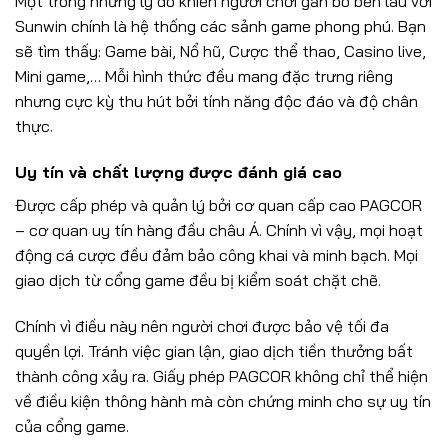
Một trong những lý do khiến người chơi gắn bó bền lâu với
Sunwin chính là hệ thống các sảnh game phong phú. Bạn
sẽ tìm thấy: Game bài, Nổ hũ, Cược thể thao, Casino live,
Mini game,… Mỗi hình thức đều mang đặc trưng riêng
nhưng cực kỳ thu hút bởi tính năng độc đáo và độ chân
thực.
Uy tín và chất lượng được đánh giá cao
Được cấp phép và quản lý bởi cơ quan cấp cao PAGCOR
– cơ quan uy tín hàng đầu châu Á. Chính vì vậy, mọi hoạt
động cá cược đều đảm bảo công khai và minh bạch. Mọi
giao dịch từ cổng game đều bị kiểm soát chặt chẽ.
Chính vì điều này nên người chơi được bảo vệ tối đa
quyền lợi. Tránh việc gian lận, giao dịch tiền thưởng bất
thành công xảy ra. Giấy phép PAGCOR không chỉ thể hiện
về điều kiện thông hành mà còn chứng minh cho sự uy tín
của cổng game.