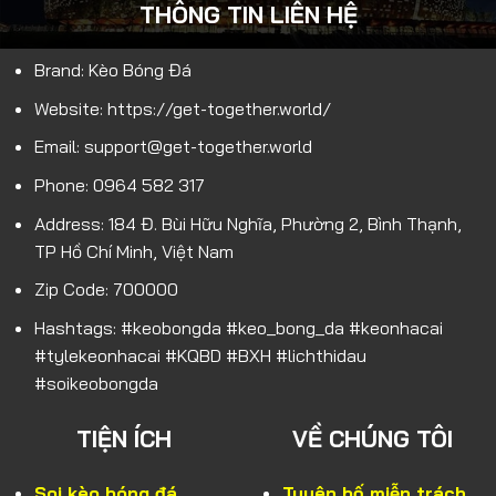
THÔNG TIN LIÊN HỆ
Brand: Kèo Bóng Đá
Website: https://get-together.world/
Email:
support@get-together.world
Phone: 0964 582 317
Address: 184 Đ. Bùi Hữu Nghĩa, Phường 2, Bình Thạnh,
TP Hồ Chí Minh, Việt Nam
Zip Code: 700000
Hashtags: #keobongda #keo_bong_da #keonhacai
#tylekeonhacai #KQBD #BXH #lichthidau
#soikeobongda
TIỆN ÍCH
VỀ CHÚNG TÔI
Soi kèo bóng đá
Tuyên bố miễn trách