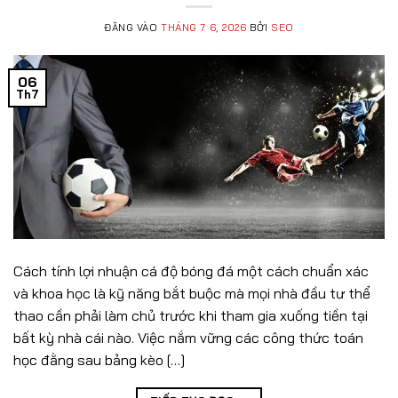
ĐĂNG VÀO
THÁNG 7 6, 2026
BỞI
SEO
06
Th7
Cách tính lợi nhuận cá độ bóng đá một cách chuẩn xác
và khoa học là kỹ năng bắt buộc mà mọi nhà đầu tư thể
thao cần phải làm chủ trước khi tham gia xuống tiền tại
bất kỳ nhà cái nào. Việc nắm vững các công thức toán
học đằng sau bảng kèo […]