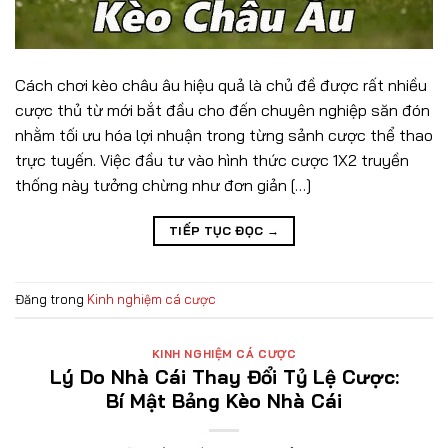
Cách chơi kèo châu âu hiệu quả là chủ đề được rất nhiều
cược thủ từ mới bắt đầu cho đến chuyên nghiệp săn đón
nhằm tối ưu hóa lợi nhuận trong từng sảnh cược thể thao
trực tuyến. Việc đầu tư vào hình thức cược 1X2 truyền
thống này tưởng chừng như đơn giản […]
TIẾP TỤC ĐỌC
→
Đăng trong
Kinh nghiệm cá cược
KINH NGHIỆM CÁ CƯỢC
Lý Do Nhà Cái Thay Đổi Tỷ Lệ Cược:
Bí Mật Bảng Kèo Nhà Cái