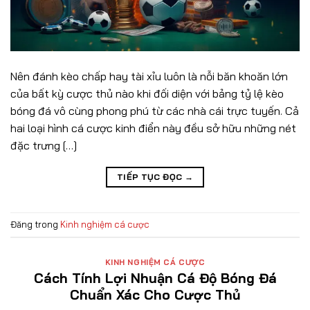
Nên đánh kèo chấp hay tài xỉu luôn là nỗi băn khoăn lớn
của bất kỳ cược thủ nào khi đối diện với bảng tỷ lệ kèo
bóng đá vô cùng phong phú từ các nhà cái trực tuyến. Cả
hai loại hình cá cược kinh điển này đều sở hữu những nét
đặc trưng […]
TIẾP TỤC ĐỌC
→
Đăng trong
Kinh nghiệm cá cược
KINH NGHIỆM CÁ CƯỢC
Cách Tính Lợi Nhuận Cá Độ Bóng Đá
Chuẩn Xác Cho Cược Thủ