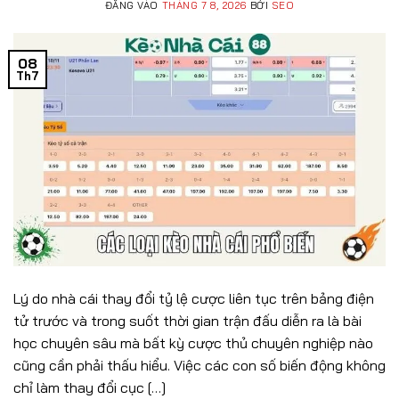
ĐĂNG VÀO
THÁNG 7 8, 2026
BỞI
SEO
08
Th7
Lý do nhà cái thay đổi tỷ lệ cược liên tục trên bảng điện
tử trước và trong suốt thời gian trận đấu diễn ra là bài
học chuyên sâu mà bất kỳ cược thủ chuyên nghiệp nào
cũng cần phải thấu hiểu. Việc các con số biến động không
chỉ làm thay đổi cục […]