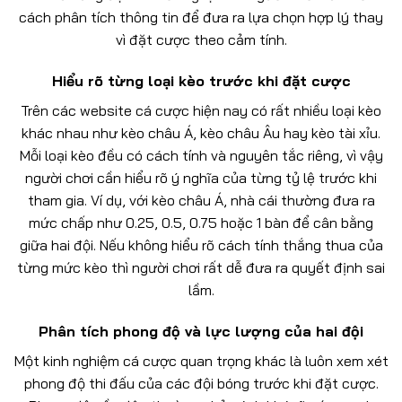
cách phân tích thông tin để đưa ra lựa chọn hợp lý thay
vì đặt cược theo cảm tính.
Hiểu rõ từng loại kèo trước khi đặt cược
Trên các website cá cược hiện nay có rất nhiều loại kèo
khác nhau như kèo châu Á, kèo châu Âu hay kèo tài xỉu.
Mỗi loại kèo đều có cách tính và nguyên tắc riêng, vì vậy
người chơi cần hiểu rõ ý nghĩa của từng tỷ lệ trước khi
tham gia. Ví dụ, với kèo châu Á, nhà cái thường đưa ra
mức chấp như 0.25, 0.5, 0.75 hoặc 1 bàn để cân bằng
giữa hai đội. Nếu không hiểu rõ cách tính thắng thua của
từng mức kèo thì người chơi rất dễ đưa ra quyết định sai
lầm.
Phân tích phong độ và lực lượng của hai đội
Một kinh nghiệm cá cược quan trọng khác là luôn xem xét
phong độ thi đấu của các đội bóng trước khi đặt cược.