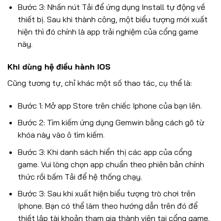
Bước 3: Nhấn nút Tải để ứng dụng Install tự động về
thiết bị. Sau khi thành công, một biểu tượng mới xuất
hiện thì đó chính là app trải nghiệm của cổng game
này.
Khi dùng hệ điều hành IOS
Cũng tương tự, chỉ khác một số thao tác, cụ thể là:
Bước 1: Mở app Store trên chiếc Iphone của bạn lên.
Bước 2: Tìm kiếm ứng dụng Gemwin bằng cách gõ từ
khóa này vào ô tìm kiếm.
Bước 3: Khi danh sách hiển thị các app của cổng
game. Vui lòng chọn app chuẩn theo phiên bản chính
thức rồi bấm Tải để hệ thống chạy.
Bước 3: Sau khi xuất hiện biểu tượng trò chơi trên
Iphone. Bạn có thể làm theo hướng dẫn trên đó để
thiết lập tài khoản tham gia thành viên tại cổng game.