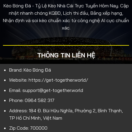
Anh
Đen
Kèo Bóng Đá - Tỷ Lệ Kèo Nhà Cái Trực Tuyến Hôm Nay. Cập
Chuẩn
Cá
nhật nhanh chóng KQBD, Lịch thi đấu, Bảng xếp hạng,
Xác
Độ
Từ
Nhận định và soi kèo chuẩn xác từ công nghệ AI cực chuẩn
Cao
xác.
Thủ
THÔNG TIN LIÊN HỆ
Brand: Kèo Bóng Đá
Website: https://get-together.world/
Email:
support@get-together.world
Phone: 0964 582 317
Address: 184 Đ. Bùi Hữu Nghĩa, Phường 2, Bình Thạnh,
TP Hồ Chí Minh, Việt Nam
Zip Code: 700000