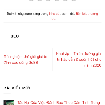
Bài viết này được đăng trong
Nhà cái
. Đánh dấu
liên kết thường
trực
.
SEO
Nhatvip – Thiên đường giải
Trải nghiệm thế giới giải trí
trí hấp dẫn & cuốn hút cho
đỉnh cao cùng Go88
năm 2026
BÀI VIẾT MỚI
Tác Hại Của Việc Đánh Bạc Theo Cảm Tính Trong