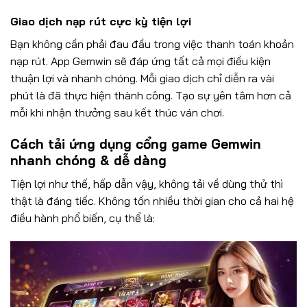
Giao dịch nạp rút cực kỳ tiện lợi
Bạn không cần phải đau đầu trong việc thanh toán khoản
nạp rút. App Gemwin sẽ đáp ứng tất cả mọi điều kiện
thuận lợi và nhanh chóng. Mỗi giao dịch chỉ diễn ra vài
phút là đã thực hiện thành công. Tạo sự yên tâm hơn cả
mỗi khi nhận thưởng sau kết thúc ván chơi.
Cách tải ứng dụng cổng game Gemwin
nhanh chóng & dễ dàng
Tiện lợi như thế, hấp dẫn vậy, không tải về dùng thử thì
thật là đáng tiếc. Không tốn nhiều thời gian cho cả hai hệ
điều hành phổ biến, cụ thể là: