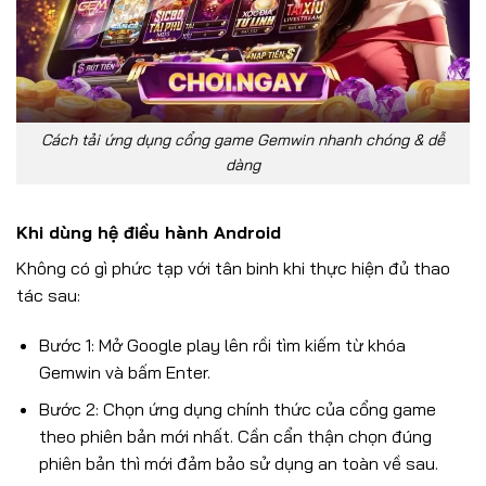
Cách tải ứng dụng cổng game Gemwin nhanh chóng & dễ
dàng
Khi dùng hệ điều hành Android
Không có gì phức tạp với tân binh khi thực hiện đủ thao
tác sau:
Bước 1: Mở Google play lên rồi tìm kiếm từ khóa
Gemwin và bấm Enter.
Bước 2: Chọn ứng dụng chính thức của cổng game
theo phiên bản mới nhất. Cần cẩn thận chọn đúng
phiên bản thì mới đảm bảo sử dụng an toàn về sau.