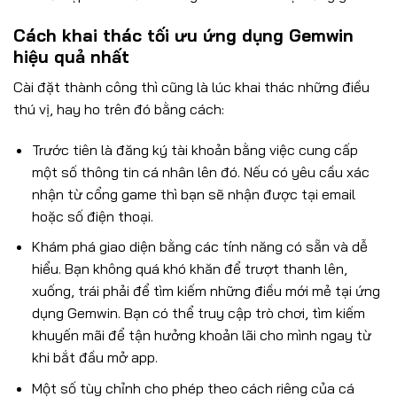
Cách khai thác tối ưu ứng dụng Gemwin
hiệu quả nhất
Cài đặt thành công thì cũng là lúc khai thác những điều
thú vị, hay ho trên đó bằng cách:
Trước tiên là đăng ký tài khoản bằng việc cung cấp
một số thông tin cá nhân lên đó. Nếu có yêu cầu xác
nhận từ cổng game thì bạn sẽ nhận được tại email
hoặc số điện thoại.
Khám phá giao diện bằng các tính năng có sẵn và dễ
hiểu. Bạn không quá khó khăn để trượt thanh lên,
xuống, trái phải để tìm kiếm những điều mới mẻ tại ứng
dụng Gemwin. Bạn có thể truy cập trò chơi, tìm kiếm
khuyến mãi để tận hưởng khoản lãi cho mình ngay từ
khi bắt đầu mở app.
Một số tùy chỉnh cho phép theo cách riêng của cá