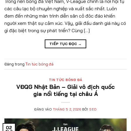
Trong nền bóng đá Việt Nam, V-League chính là nơi hội tụ
các câu lạc bộ chuyên nghiệp và xuất sắc nhất. Luôn
đem đến những màn trình diễn sân cỏ đôc đáo khiến
người xem thật sự cảm xúc. Vậy, giải đấu danh giá này có
gì đặc biệt trong sự phát triển? Cùng […]
TIẾP TỤC ĐỌC
→
Đăng trong
Tin tức bóng đá
TIN TỨC BÓNG ĐÁ
VĐQG Nhật Bản – Giải vô địch quốc
gia nổi tiếng tại châu Á
ĐĂNG VÀO
THÁNG 5 2, 2026
BỞI
SEO
02