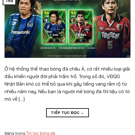
Th5
Ở hệ thống thể thao bóng đá châu Á, có rất nhiều loại giải
đấu khiến người đời phải trầm trồ. Trong số đó, VĐQG
Nhật Bản khó có thể bỏ qua khi gây tiếng vang rầm rộ từ
nhiều năm nay. Nếu bạn là người mê bóng đá thì liệu có tò
mò về […]
TIẾP TỤC ĐỌC
→
Đăng trong
Tin tức bóng đá