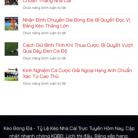
Chuẩn Thắng Nhà Cái
Tip
Bí
Nhất
Chức năng bình luận bị tắt
ở
Bóng
Quyết
Tip
Đá
Đánh
Bóng
Nhận Định Chuyên Gia Bóng Đá: Bí Quyết Đọc Vị
Không?
Rung
Đá
Sự
Bảng Kèo Thắng Lớn
Cuối
Miễn
Thật
Trận
Chức năng bình luận bị tắt
ở
Phí:
Về
Thắng
Nhận
Cách
Tip
Đậm
Định
Cách Giữ Bình Tĩnh Khi Thua Cược: Bí Quyết Vượt
Chọn
Bóng
Chuyên
Lọc
Qua Dây Đen Cá Độ
Đá
Gia
Nhận
Uy
Chức năng bình luận bị tắt
ở
Bóng
Định
Tín
Cách
Đá:
Chuẩn
Giữ
Kinh Nghiệm Cá Cược Giải Ngoại Hạng Anh Chuẩn
Bí
Thắng
Bình
Quyết
Xác Từ Cao Thủ
Nhà
Tĩnh
Đọc
Cái
Chức năng bình luận bị tắt
ở
Khi
Vị
Kinh
Thua
Bảng
Nghiệm
Cược:
Kèo
Cá
Bí
Thắng
Cược
Quyết
Lớn
Giải
Vượt
Ngoại
Qua
Hạng
Dây
Anh
Đen
Kèo Bóng Đá - Tỷ Lệ Kèo Nhà Cái Trực Tuyến Hôm Nay. Cập
Chuẩn
Cá
nhật nhanh chóng KQBD, Lịch thi đấu, Bảng xếp hạng,
Xác
Độ