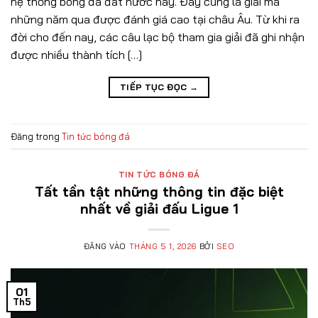
hệ thống bóng đá đất nước này. Đây cũng là giải mà
những năm qua được đánh giá cao tại châu Âu. Từ khi ra
đời cho đến nay, các câu lạc bộ tham gia giải đã ghi nhận
được nhiều thành tích […]
TIẾP TỤC ĐỌC
→
Đăng trong
Tin tức bóng đá
TIN TỨC BÓNG ĐÁ
Tất tần tật những thông tin đặc biệt
nhất về giải đấu Ligue 1
ĐĂNG VÀO
THÁNG 5 1, 2026
BỞI
SEO
01
Th5