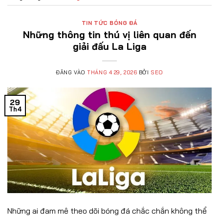
TIN TỨC BÓNG ĐÁ
Những thông tin thú vị liên quan đến
giải đấu La Liga
ĐĂNG VÀO
THÁNG 4 29, 2026
BỞI
SEO
29
Th4
Những ai đam mê theo dõi bóng đá chắc chắn không thể