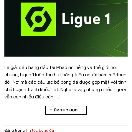
Là giải đấu hàng đầu tại Pháp nói riêng và thế giới nói
chung, Ligue 1 luôn thu hút hàng triệu người hâm mộ theo
dõi. Nơi mà các câu lạc bộ bóng đá được góp mặt với tính
chất cạnh tranh khốc liệt. Nghe là vậy nhưng nhiều người
vẫn còn nhiều điều còn […]
TIẾP TỤC ĐỌC
→
Đăng trong
Tin tức bóng đá