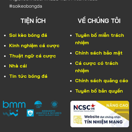
#soikeobongda
TIỆN ÍCH
VỀ CHÚNG TÔI
Soi kèo bóng đá
Tuyên bố miễn trách
nhiệm
Kinh nghiệm cá cược
Chính sách bảo mật
Thuật ngữ cá cược
Cá cược có trách
Nhà cái
nhiệm
Tin tức bóng đá
Chính sách quảng cáo
Tuyên bố bản quyền