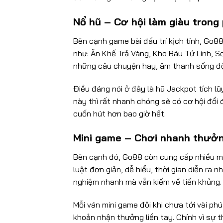
Nổ hũ – Cơ hội làm giàu trong
Bên cạnh game bài đấu trí kịch tính, Go88
như: Ăn Khế Trả Vàng, Kho Báu Tứ Linh, S
những câu chuyện hay, âm thanh sống độ
Điều đáng nói ở đây là hũ Jackpot tích 
này thì rất nhanh chóng sẽ có cơ hội đổi 
cuốn hút hơn bao giờ hết.
Mini game – Chơi nhanh thưở
Bên cạnh đó, Go88 còn cung cấp nhiều min
luật đơn giản, dễ hiểu, thời gian diễn ra
nghiệm nhanh mà vẫn kiếm về tiền khủng.
Mỗi ván mini game đôi khi chưa tới vài ph
khoản nhận thưởng liền tay. Chính vì sự 