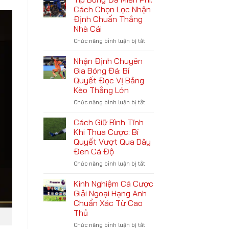
Quyết
Mua
Cách Chọn Lọc Nhận
Đánh
Tip
Định Chuẩn Thắng
Rung
Bóng
Nhà Cái
Cuối
Đá
Trận
Không?
Chức năng bình luận bị tắt
ở
Thắng
Sự
Tip
Đậm
Thật
Bóng
Nhận Định Chuyên
Về
Đá
Gia Bóng Đá: Bí
Tip
Miễn
Quyết Đọc Vị Bảng
Bóng
Phí:
Kèo Thắng Lớn
Đá
Cách
Uy
Chọn
Chức năng bình luận bị tắt
ở
Tín
Lọc
Nhận
Nhận
Định
Cách Giữ Bình Tĩnh
Định
Chuyên
Khi Thua Cược: Bí
Chuẩn
Gia
Quyết Vượt Qua Dây
Thắng
Bóng
Đen Cá Độ
Nhà
Đá:
Cái
Bí
Chức năng bình luận bị tắt
ở
Quyết
Cách
Đọc
Giữ
Kinh Nghiệm Cá Cược
Vị
Bình
Giải Ngoại Hạng Anh
Bảng
Tĩnh
Chuẩn Xác Từ Cao
Kèo
Khi
Thủ
Thắng
Thua
Lớn
Cược:
Chức năng bình luận bị tắt
ở