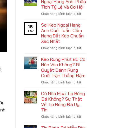
Ngoại Hạng Anh: Phân
Cá
Không
Tích Tỷ Lệ Và Cơ Hội
Độ
Bị
Chức năng bình luận bị tắt
Bóng
ở
Cuốn
Đá
Kèo
Vào
Đội
Cá
Soi Kèo Ngoại Hạng
16
Nào
Độ?
Anh Cuối Tuần: Cẩm
Th7
Vô
Bí
Nang Bắt Kèo Chuẩn
Địch
Quyết
Xác Nhất
Ngoại
Chơi
Hạng
Chức năng bình luận bị tắt
Có
ở
Anh:
Trách
Soi
Phân
Nhiệm
Kèo
Kèo Rung Phút 80 Có
Tích
Ngoại
Nên Vào Không? Bí
Tỷ
Hạng
ê,
Quyết Đánh Rung
Lệ
Anh
Cuối Trận Thắng Đậm
Và
Cuối
Cơ
Tuần:
Chức năng bình luận bị tắt
ở
Hội
Cẩm
Kèo
Nang
Rung
Có Nên Mua Tip Bóng
Bắt
Phút
Đá Không? Sự Thật
Kèo
80
xây
Về Tip Bóng Đá Uy
Chuẩn
Có
Tín
ạnh
Xác
Nên
Nhất
Vào
Chức năng bình luận bị tắt
ở
Không?
Có
Bí
Nên
Tip Bóng Đá Miễn Phí: