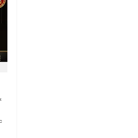
:
c
g