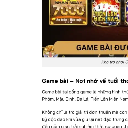
Kho trò chơi 
Game bài – Nơi nhớ về tuổi th
Game bài tại cổng game là những hình th
Phỏm, Mậu Binh, Ba Lá, Tiến Lên Miền Nam,
Không chỉ là trò giải trí đơn thuần mà cò
kỳ độc đáo khi vừa giữ lại nét đặc trưng
đến cảm giác trải nghiệm thật sự quen th