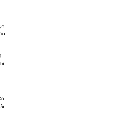
ọn
vào
ũ
hí
Có
ải