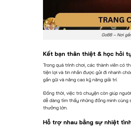
Go88 – Nơi gắn
Kết bạn thân thiệt & học hỏi t
Trong quá trình chơi, các thành viên có t
tiện lợi và tin nhắn được gửi đi nhanh ch
gần gũi và nâng cao kỹ năng giải trí.
Đồng thời, việc trò chuyện còn giúp ngườ
dễ dàng tìm thấy những đồng minh cùng s
thưởng lớn.
Hỗ trợ nhau bằng sự nhiệt tìn