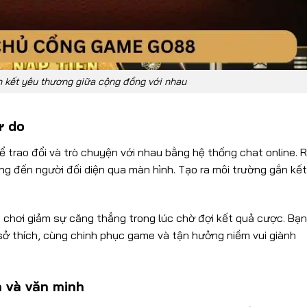
 kết yêu thương giữa cộng đồng với nhau
ự do
hể trao đổi và trò chuyện với nhau bằng hệ thống chat online. 
óng đến người đối diện qua màn hình. Tạo ra môi trường gắn kết
i chơi giảm sự căng thẳng trong lúc chờ đợi kết quả cược. Bạn
ở thích, cùng chinh phục game và tận hưởng niềm vui giành
h và văn minh