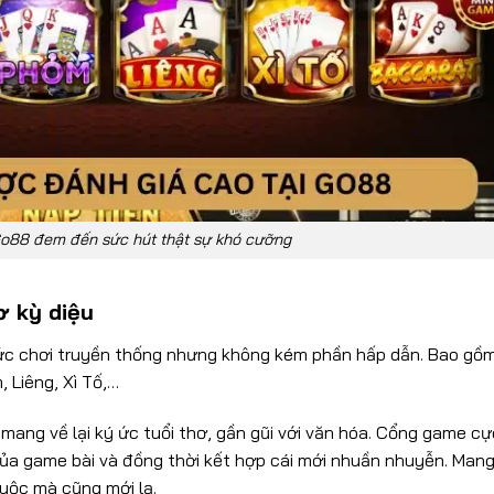
Go88 đem đến sức hút thật sự khó cưỡng
ơ kỳ diệu
ức chơi truyền thống nhưng không kém phần hấp dẫn. Bao gồm
 Liêng, Xì Tố,…
n mang về lại ký ức tuổi thơ, gần gũi với văn hóa. Cổng game cự
 của game bài và đồng thời kết hợp cái mới nhuần nhuyễn. Man
uộc mà cũng mới lạ.