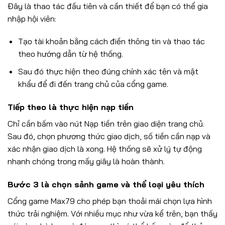
Đây là thao tác đầu tiên và cần thiết để bạn có thể gia
nhập hội viên:
Tạo tài khoản bằng cách điền thông tin và thao tác
theo hướng dẫn từ hệ thống.
Sau đó thực hiện theo đúng chính xác tên và mật
khẩu để đi đến trang chủ của cổng game.
Tiếp theo là thực hiện nạp tiền
Chỉ cần bấm vào nút Nạp tiền trên giao diện trang chủ.
Sau đó, chọn phương thức giao dịch, số tiền cần nạp và
xác nhận giao dịch là xong. Hệ thống sẽ xử lý tự động
nhanh chóng trong mấy giây là hoàn thành.
Bước 3 là chọn sảnh game và thể loại yêu thích
Cổng game Max79 cho phép bạn thoải mái chọn lựa hình
thức trải nghiệm. Với nhiều mục như vừa kể trên, bạn thấy