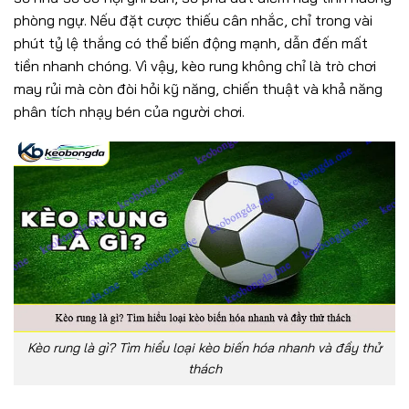
phòng ngự. Nếu đặt cược thiếu cân nhắc, chỉ trong vài
phút tỷ lệ thắng có thể biến động mạnh, dẫn đến mất
tiền nhanh chóng. Vì vậy, kèo rung không chỉ là trò chơi
may rủi mà còn đòi hỏi kỹ năng, chiến thuật và khả năng
phân tích nhạy bén của người chơi.
Kèo rung là gì? Tìm hiểu loại kèo biến hóa nhanh và đầy thử
thách