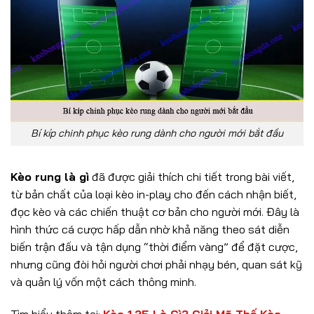
Bí kíp chinh phục kèo rung dành cho người mới bắt đầu
Kèo rung là gì
đã được giải thích chi tiết trong bài viết,
từ bản chất của loại kèo in-play cho đến cách nhận biết,
đọc kèo và các chiến thuật cơ bản cho người mới. Đây là
hình thức cá cược hấp dẫn nhờ khả năng theo sát diễn
biến trận đấu và tận dụng “thời điểm vàng” để đặt cược,
nhưng cũng đòi hỏi người chơi phải nhạy bén, quan sát kỹ
và quản lý vốn một cách thông minh.