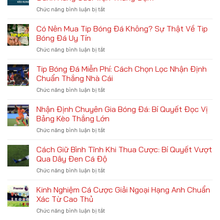
Hạng
Phân
Trách
Chức năng bình luận bị tắt
ở
Anh
Tích
Nhiệm
Kèo
Cuối
Tỷ
Rung
Có Nên Mua Tip Bóng Đá Không? Sự Thật Về Tip
Tuần:
Lệ
Phút
Cẩm
Bóng Đá Uy Tín
Và
80
Nang
Cơ
Chức năng bình luận bị tắt
ở
Có
Bắt
Hội
Có
Nên
Kèo
Nên
Tip Bóng Đá Miễn Phí: Cách Chọn Lọc Nhận Định
Vào
Chuẩn
Mua
Không?
Chuẩn Thắng Nhà Cái
Xác
Tip
Bí
Nhất
Chức năng bình luận bị tắt
ở
Bóng
Quyết
Tip
Đá
Đánh
Bóng
Nhận Định Chuyên Gia Bóng Đá: Bí Quyết Đọc Vị
Không?
Rung
Đá
Sự
Bảng Kèo Thắng Lớn
Cuối
Miễn
Thật
Trận
Chức năng bình luận bị tắt
ở
Phí:
Về
Thắng
Nhận
Cách
Tip
Đậm
Định
Cách Giữ Bình Tĩnh Khi Thua Cược: Bí Quyết Vượt
Chọn
Bóng
Chuyên
Lọc
Qua Dây Đen Cá Độ
Đá
Gia
Nhận
Uy
Chức năng bình luận bị tắt
ở
Bóng
Định
Tín
Cách
Đá:
Chuẩn
Giữ
Kinh Nghiệm Cá Cược Giải Ngoại Hạng Anh Chuẩn
Bí
Thắng
Bình
Quyết
Xác Từ Cao Thủ
Nhà
Tĩnh
Đọc
Cái
Chức năng bình luận bị tắt
ở
Khi
Vị
Kinh