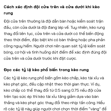
Cách xác định đội cửa trên và cửa dưới khi kèo
rung
Đội cửa trên thường là đội dẫn bàn hoặc kiểm soát trận
đấu, còn cửa dưới là đội đang lép vế. Tuy nhiên, kèo rung
thay đổi liên tục, cửa trên và cửa dưới có thể biến động
theo thời điểm, đặc biệt khi có bàn thắng hoặc pha phản
công nguy hiểm. Người chơi nên quan sát tỷ lệ kiểm soát
bóng, cơ hội và tình huống dứt điểm để xác định đúng đội
cửa trên và cửa dưới trước khi đặt cược.
Đọc các tỷ lệ kèo phổ biến trong kèo rung
Các tỷ lệ kèo rung phổ biến gồm kèo chấp, kèo tài xỉu và
kèo phạt góc, đều cập nhật theo thời gian thực. Ví dụ,
kèo chấp có thể thay đổi từ 0.5 sang 0.75 nếu đội cửa
trên tạo sức ép thì kèo tài xỉu tăng giảm dựa vào bàn
thắng và kèo phạt góc thay đổi theo nhịp tấn công. Hiểu
rõ các tỷ lệ này giúp người chơi chọn thời điểm “vàng” để