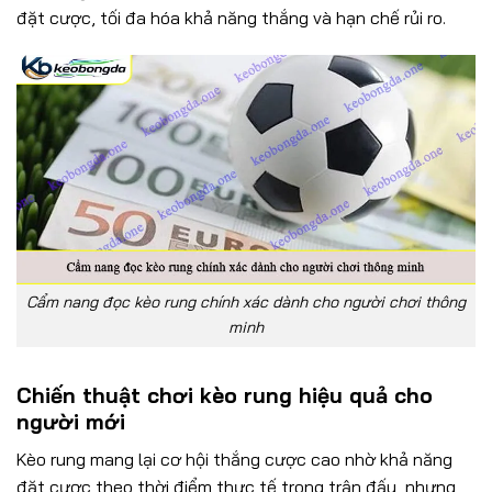
đặt cược, tối đa hóa khả năng thắng và hạn chế rủi ro.
Cẩm nang đọc kèo rung chính xác dành cho người chơi thông
minh
Chiến thuật chơi kèo rung hiệu quả cho
người mới
Kèo rung mang lại cơ hội thắng cược cao nhờ khả năng
đặt cược theo thời điểm thực tế trong trận đấu, nhưng