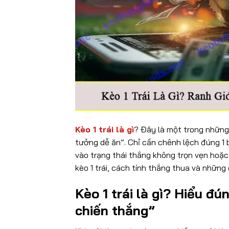
Kèo 1 trái là gì
? Đây là một trong những
tưởng dễ ăn”. Chỉ cần chênh lệch đúng 1 b
vào trạng thái thắng không trọn vẹn hoặc 
kèo 1 trái, cách tính thắng thua và những
Kèo 1 trái là gì? Hiểu đ
chiến thắng”