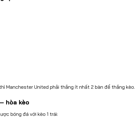
:
 thì Manchester United phải thắng ít nhất 2 bàn để thắng kèo.
– hòa kèo
ược bóng đá với kèo 1 trái: