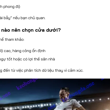
ch phong độ
gài bẫy” nếu bạn chủ quan.
i nào nên chọn cửa dưới?
hể tham khảo:
độ cao, hàng công ổn định
ngự tốt hoặc có lợi thế sân nhà
đến từ việc phân tích dữ liệu thay vì cảm xúc.