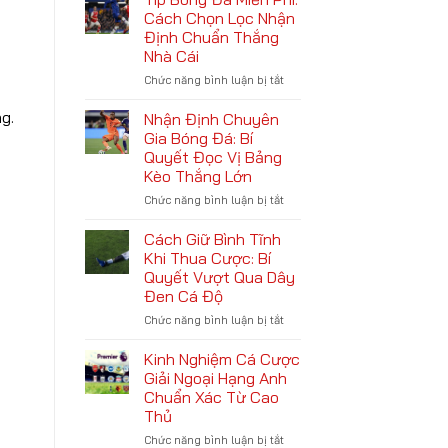
Quyết
Mua
Cách Chọn Lọc Nhận
Đánh
Tip
Định Chuẩn Thắng
Rung
Bóng
Nhà Cái
Cuối
Đá
Trận
Không?
Chức năng bình luận bị tắt
ở
Thắng
Sự
Tip
Đậm
Thật
Bóng
g.
Nhận Định Chuyên
Về
Đá
Gia Bóng Đá: Bí
Tip
Miễn
Quyết Đọc Vị Bảng
Bóng
Phí:
Kèo Thắng Lớn
Đá
Cách
Uy
Chọn
Chức năng bình luận bị tắt
ở
Tín
Lọc
Nhận
Nhận
Định
Cách Giữ Bình Tĩnh
Định
Chuyên
Khi Thua Cược: Bí
Chuẩn
Gia
Quyết Vượt Qua Dây
Thắng
Bóng
Đen Cá Độ
Nhà
Đá:
Cái
Bí
Chức năng bình luận bị tắt
ở
Quyết
Cách
Đọc
Giữ
Kinh Nghiệm Cá Cược
Vị
Bình
Giải Ngoại Hạng Anh
Bảng
Tĩnh
Chuẩn Xác Từ Cao
Kèo
Khi
Thủ
Thắng
Thua
Lớn
Cược:
Chức năng bình luận bị tắt
ở