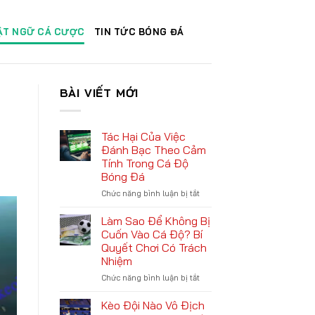
ẬT NGỮ CÁ CƯỢC
TIN TỨC BÓNG ĐÁ
BÀI VIẾT MỚI
Tác Hại Của Việc
Đánh Bạc Theo Cảm
Tính Trong Cá Độ
Bóng Đá
Chức năng bình luận bị tắt
ở
Tác
Hại
Làm Sao Để Không Bị
Của
Cuốn Vào Cá Độ? Bí
Việc
Quyết Chơi Có Trách
Đánh
Nhiệm
Bạc
Theo
Chức năng bình luận bị tắt
ở
Cảm
Làm
Tính
Sao
Kèo Đội Nào Vô Địch
Trong
Để