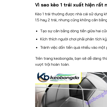
Vì sao kèo 1 trái xuất hiện rất
Kèo 1 trái thường được nhà cái sử dụng kh
1.5 hay 2 trái, nhưng cũng không cân bằng
Tạo sự cân bằng dòng tiền giữa hai cử
Kích thích người chơi phải phân tích kỹ
Tránh việc dồn tiền quá nhiều vào một 
Trên trang keobongda, bạn sẽ dễ dàng th
vượt trội hoàn toàn.