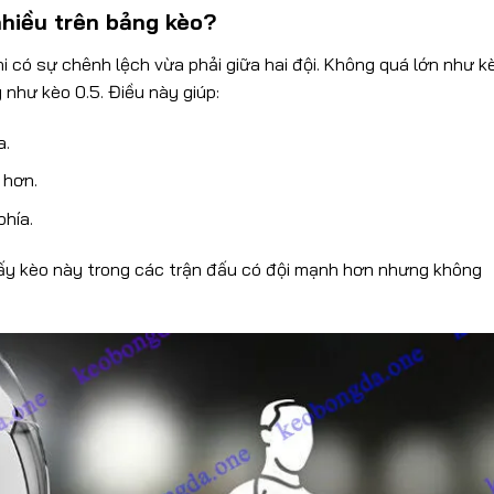
 nhiều trên bảng kèo?
i có sự chênh lệch vừa phải giữa hai đội. Không quá lớn như k
 như kèo 0.5. Điều này giúp:
a.
 hơn.
phía.
ấy kèo này trong các trận đấu có đội mạnh hơn nhưng không