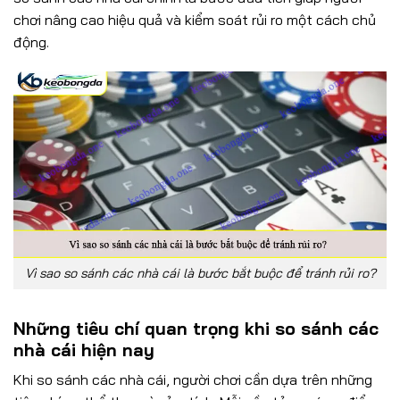
chơi nâng cao hiệu quả và kiểm soát rủi ro một cách chủ
động.
Vì sao so sánh các nhà cái là bước bắt buộc để tránh rủi ro?
Những tiêu chí quan trọng khi so sánh các
nhà cái hiện nay
Khi so sánh các nhà cái, người chơi cần dựa trên những