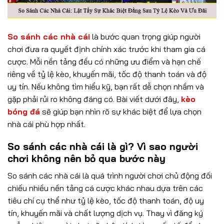
So sánh các nhà cái
là bước quan trọng giúp người
chơi đưa ra quyết định chính xác trước khi tham gia cá
cược. Mỗi nền tảng đều có những ưu điểm và hạn chế
riêng về tỷ lệ kèo, khuyến mãi, tốc độ thanh toán và độ
uy tín. Nếu không tìm hiểu kỹ, bạn rất dễ chọn nhầm và
gặp phải rủi ro không đáng có. Bài viết dưới đây,
kèo
bóng đá
sẽ giúp bạn nhìn rõ sự khác biệt để lựa chọn
nhà cái phù hợp nhất.
So sánh các nhà cái là gì? Vì sao người
chơi không nên bỏ qua bước này
So sánh các nhà cái là quá trình người chơi chủ động đối
chiếu nhiều nền tảng cá cược khác nhau dựa trên các
tiêu chí cụ thể như tỷ lệ kèo, tốc độ thanh toán, độ uy
tín, khuyến mãi và chất lượng dịch vụ. Thay vì đăng ký