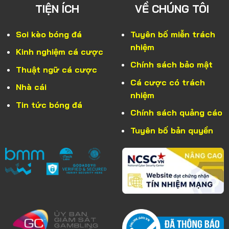
TIỆN ÍCH
VỀ CHÚNG TÔI
Soi kèo bóng đá
Tuyên bố miễn trách
nhiệm
Kinh nghiệm cá cược
Chính sách bảo mật
Thuật ngữ cá cược
Cá cược có trách
Nhà cái
nhiệm
Tin tức bóng đá
Chính sách quảng cáo
Tuyên bố bản quyền