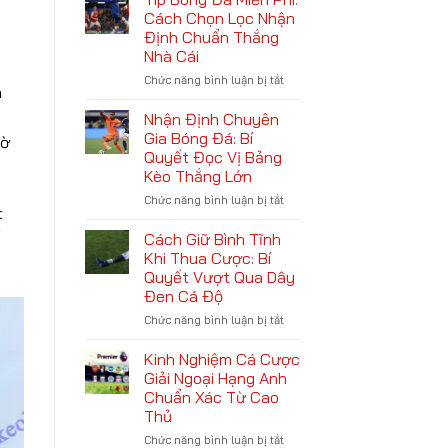
Quyết
Mua
Cách Chọn Lọc Nhận
Đánh
Tip
Định Chuẩn Thắng
Rung
Bóng
Nhà Cái
Cuối
Đá
Trận
Không?
Chức năng bình luận bị tắt
ở
n
Thắng
Sự
Tip
Đậm
Thật
Bóng
i
Nhận Định Chuyên
Về
Đá
Gia Bóng Đá: Bí
iờ
Tip
Miễn
Quyết Đọc Vị Bảng
Bóng
Phí:
Kèo Thắng Lớn
Đá
Cách
Uy
Chọn
Chức năng bình luận bị tắt
ở
t
Tín
Lọc
Nhận
Nhận
Định
ể
Cách Giữ Bình Tĩnh
Định
Chuyên
Khi Thua Cược: Bí
Chuẩn
Gia
Quyết Vượt Qua Dây
Thắng
Bóng
Đen Cá Độ
Nhà
Đá:
Cái
Bí
Chức năng bình luận bị tắt
ở
Quyết
Cách
Đọc
Giữ
Kinh Nghiệm Cá Cược
Vị
Bình
Giải Ngoại Hạng Anh
Bảng
Tĩnh
Chuẩn Xác Từ Cao
Kèo
Khi
Thủ
Thắng
Thua
Lớn
Cược:
Chức năng bình luận bị tắt
ở