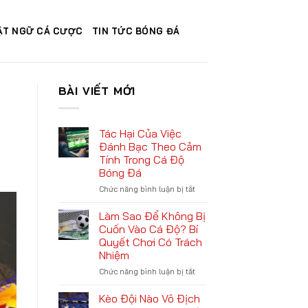
ẬT NGỮ CÁ CƯỢC
TIN TỨC BÓNG ĐÁ
BÀI VIẾT MỚI
Tác Hại Của Việc
Đánh Bạc Theo Cảm
Tính Trong Cá Độ
Bóng Đá
Chức năng bình luận bị tắt
ở
Tác
Hại
Làm Sao Để Không Bị
Của
Cuốn Vào Cá Độ? Bí
Việc
Quyết Chơi Có Trách
Đánh
Nhiệm
Bạc
Theo
Chức năng bình luận bị tắt
ở
Cảm
Làm
Tính
Sao
Kèo Đội Nào Vô Địch
Trong
Để