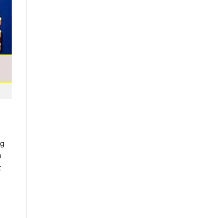
ng
p
t