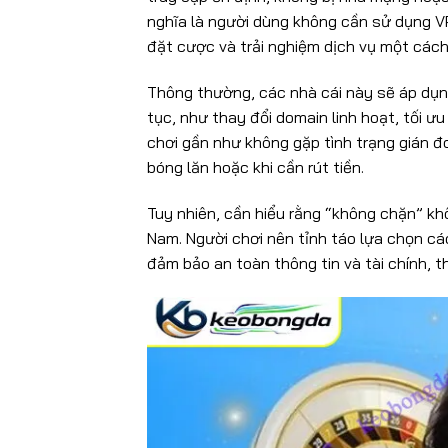
nghĩa là người dùng không cần sử dụng V
đặt cược và trải nghiệm dịch vụ một các
Thông thường, các nhà cái này sẽ áp dụng
tục, như thay đổi domain linh hoạt, tối 
chơi gần như không gặp tình trạng gián đ
bóng lăn hoặc khi cần rút tiền.
Tuy nhiên, cần hiểu rằng “không chặn” kh
Nam. Người chơi nên tỉnh táo lựa chọn các
đảm bảo an toàn thông tin và tài chính, t