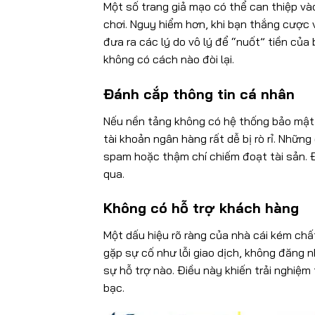
Một số trang giả mạo có thể can thiệp và
chơi. Nguy hiểm hơn, khi bạn thắng cược v
đưa ra các lý do vô lý để “nuốt” tiền của 
không có cách nào đòi lại.
Đánh cắp thông tin cá nhân
Nếu nền tảng không có hệ thống bảo mật t
tài khoản ngân hàng rất dễ bị rò rỉ. Những
spam hoặc thậm chí chiếm đoạt tài sản. 
qua.
Không có hỗ trợ khách hàng
Một dấu hiệu rõ ràng của nhà cái kém chấ
gặp sự cố như lỗi giao dịch, không đăng
sự hỗ trợ nào. Điều này khiến trải nghiệm 
bạc.