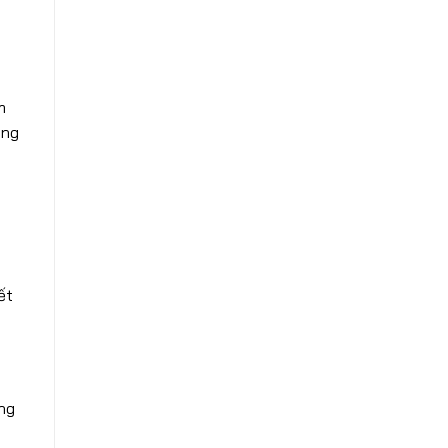
m
ông
ết
ng