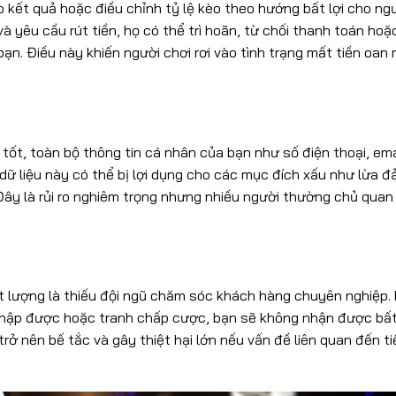
o kết quả hoặc điều chỉnh tỷ lệ kèo theo hướng bất lợi cho ng
à yêu cầu rút tiền, họ có thể trì hoãn, từ chối thanh toán hoặ
bạn. Điều này khiến người chơi rơi vào tình trạng mất tiền oan
ốt, toàn bộ thông tin cá nhân của bạn như số điện thoại, ema
 dữ liệu này có thể bị lợi dụng cho các mục đích xấu như lừa đ
Đây là rủi ro nghiêm trọng nhưng nhiều người thường chủ quan
t lượng là thiếu đội ngũ chăm sóc khách hàng chuyên nghiệp. 
 nhập được hoặc tranh chấp cược, bạn sẽ không nhận được bấ
trở nên bế tắc và gây thiệt hại lớn nếu vấn đề liên quan đến ti