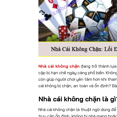
Nhà cái không chặn
đang trở thành lựa 
cập bị hạn chế ngày càng phổ biến. Không
còn giúp người chơi yên tâm hơn khi tham
cái không bị chặn, an toàn và ổn định? Bà
Nhà cái không chặn là gì
Nhà cái không chặn là thuật ngữ dùng để
truy cập ổn định, không bị nhà mạng hoặc