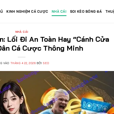
HỦ
KINH NGHIỆM CÁ CƯỢC
NHÀ CÁI
SOI KÈO BÓNG ĐÁ
THU
NHÀ CÁI
: Lối Đi An Toàn Hay “Cánh Cửa
Dân Cá Cược Thông Minh
NG VÀO
THÁNG 4 22, 2026
BỞI
SEO