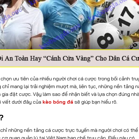
chọn ưu tiên của nhiều người chơi cá cược trong bối cảnh tru
 chỉ mang lại trải nghiệm mượt mà, liên tục, những nền tảng 
 gia đặt cược. Vậy làm sao để nhận biết và lựa chọn đúng nh
i viết dưới đây của
kèo bóng đá
sẽ giúp bạn hiểu rõ.
?
 chỉ những nền tảng cá cược trực tuyến mà người chơi có thể
 cơ quan quản lý tại Việt Nam hạn chế truy cập. Điều này có